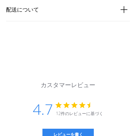
S
28~30
28
71~76
38
配送について
M
40
30
76~81
30~32
L
44
34
81~86
32~34
XL
36
92~97
36~38
46
カスタマーレビュー
1個入り専用ギフトラッピング
¥300
4.7
12件のレビューに基づく
レビューを書く