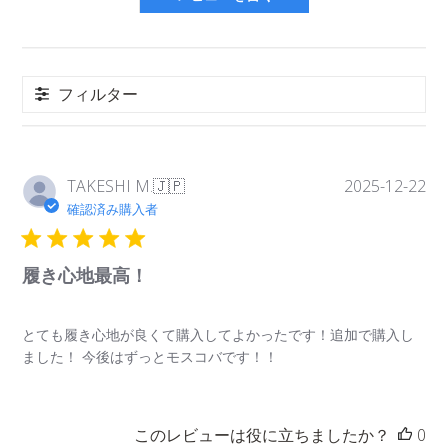
フィルター
2個入り専用ギフトラッピング
¥400
公
TAKESHI M.
🇯🇵
2025-12-22
開
確認済み購入者
日
履き心地最高！
とても履き心地が良くて購入してよかったです！追加で購入し
ました！ 今後はずっとモスコバです！！
このレビューは役に立ちましたか？
0