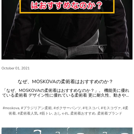
October 01, 2021
なぜ、MOSKOVAの柔術着はおすすめのか？
「なぜ、MOSKOVAの柔術着はおすすめなのか？」。 機能美に優れ
ている柔術着 デザイン性に優れている柔術着 更に耐久性、動きや…
#moskova, #ブラジリアン柔術, #ボクサーパンツ, #モスコバ, #モスコヴァ, #柔
術着, #柔術着人気, #筋トレ, おしゃれ, 柔術着おすすめ, 柔術着ブランド