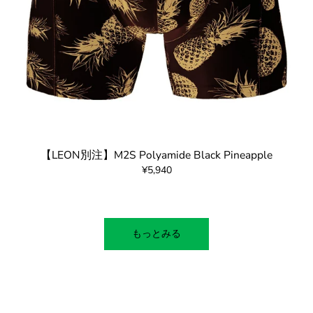
【LEON別注】M2S Polyamide Black Pineapple
¥5,940
もっとみる