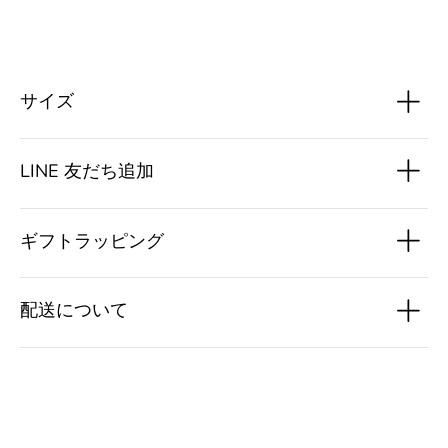
サイズ
LINE 友だち追加
ギフトラッピング
JAPAN
US
FR
UK
S
28~30
28
71~76
38
配送について
M
40
30
76~81
30~32
L
44
34
81~86
32~34
XL
36
92~97
36~38
46