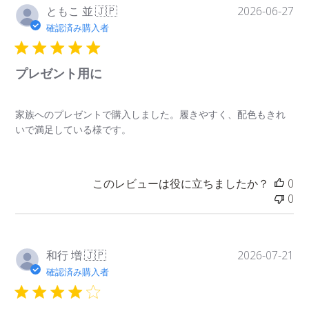
¥400
公
ともこ 並.
2026-06-27
🇯🇵
開
確認済み購入者
日
プレゼント用に
家族へのプレゼントで購入しました。履きやすく、配色もきれ
いで満足している様です。
このレビューは役に立ちましたか？
0
0
3個or4個入り専用ギフトラッピング
¥500
公
和行 増.
2026-07-21
🇯🇵
開
確認済み購入者
日