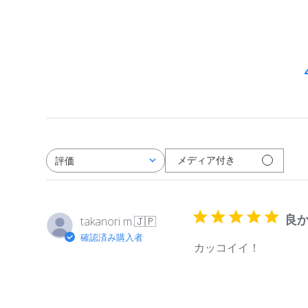
メディア付き
評価
すべての評価
良
takanori m.
🇯🇵
確認済み購入者
カッコイイ！