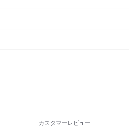
US
FR
UK
28~30
28
38
40
30
30~32
44
34
32~34
36
36~38
46
2個入り専用ギフトラッピング
3個o
¥400
¥500
カスタマーレビュー