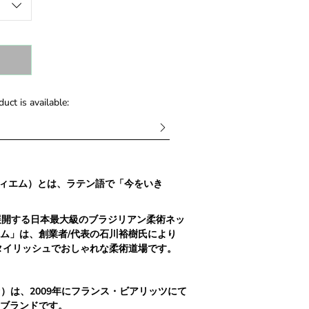
uct is available:
ィエム）とは、ラテン語で「今をいき
展開する日本最大級のブラジリアン柔術ネッ
ム」は、創業者
/
代表の石川裕樹氏により
タ
イリッシ
ュでおしゃれな柔術道場です。
ァ）は、
2009
年にフランス・ビアリッツにて
ブランドです。